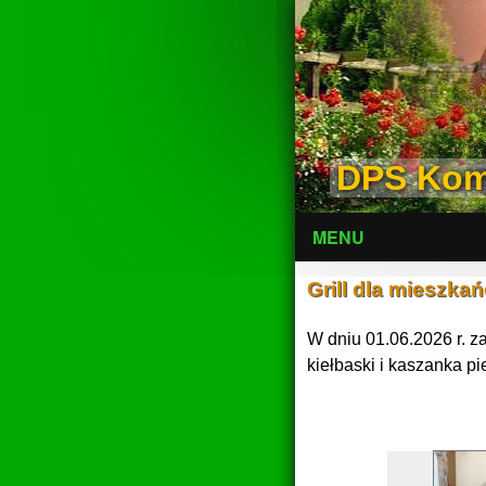
DPS Kom
MENU
Grill dla mieszka
W dniu 01.06.2026 r. 
kiełbaski i kaszanka pi