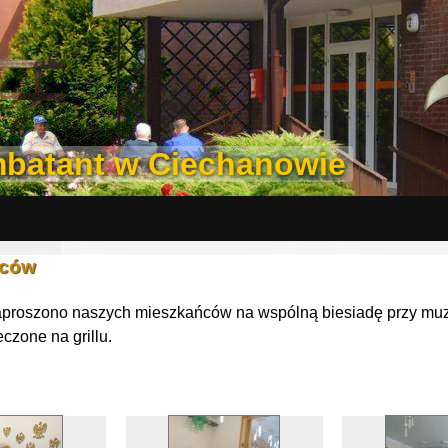
batant w Ciechanowie
ńców
zaproszono naszych mieszkańców na wspólną biesiadę przy muzy
eczone na grillu.