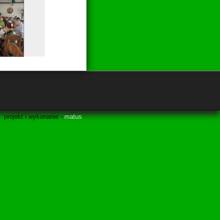
projekt i wykonanie -
matus