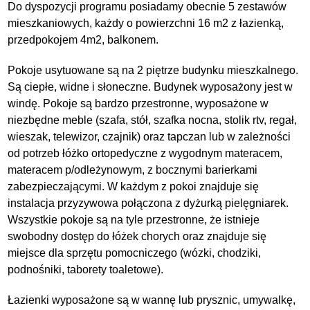
Do dyspozycji programu posiadamy obecnie 5 zestawów
mieszkaniowych, każdy o powierzchni 16 m2 z łazienką,
przedpokojem 4m2, balkonem.
Pokoje usytuowane są na 2 piętrze budynku mieszkalnego.
Są ciepłe, widne i słoneczne. Budynek wyposażony jest w
windę. Pokoje są bardzo przestronne, wyposażone w
niezbędne meble (szafa, stół, szafka nocna, stolik rtv, regał,
wieszak, telewizor, czajnik) oraz tapczan lub w zależności
od potrzeb łóżko ortopedyczne z wygodnym materacem,
materacem p/odleżynowym, z bocznymi barierkami
zabezpieczającymi. W każdym z pokoi znajduje się
instalacja przyzywowa połączona z dyżurką pielęgniarek.
Wszystkie pokoje są na tyle przestronne, że istnieje
swobodny dostęp do łóżek chorych oraz znajduje się
miejsce dla sprzętu pomocniczego (wózki, chodziki,
podnośniki, taborety toaletowe).
Łazienki wyposażone są w wannę lub prysznic, umywalkę,